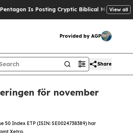
s Posting Cryptic Biblical Messages on Social M
View all
Provided by AGP
Share
seringen för november
se 50 Index ETP (ISIN: SE0024738389) har
amt Xetra.