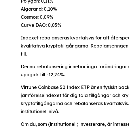
Polygon: 0,11%
Algorand: 0,10%
Cosmos: 0,09%
Curve DAO: 0,05%
Indexet rebalanseras kvartalsvis för att återsp
kvalitativa kryptotillgångarna. Rebalanseringen 
till.
Denna rebalansering innebär inga förändringar a
uppgick till -12,24%.
Virtune Coinbase 50 Index ETP är en fysiskt ba
jämförelseindexet för digitala tillgångar och k
kryptotillgångarna och rebalanseras kvartalsvis
institutionell nivå.
Om du, som (institutionell) investerare, är intres