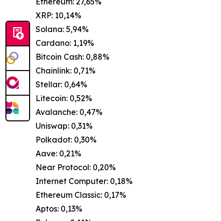
Ethereum: 27,65%
XRP: 10,14%
Solana: 5,94%
Cardano: 1,19%
Bitcoin Cash: 0,88%
Chainlink: 0,71%
Stellar: 0,64%
Litecoin: 0,52%
Avalanche: 0,47%
Uniswap: 0,31%
Polkadot: 0,30%
Aave: 0,21%
Near Protocol: 0,20%
Internet Computer: 0,18%
Ethereum Classic: 0,17%
Aptos: 0,13%