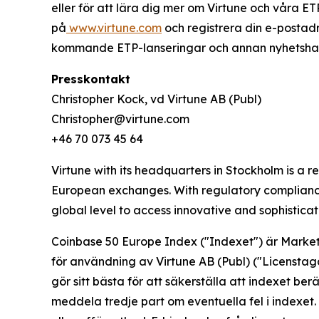
eller för att lära dig mer om Virtune och våra E
på
www.virtune.com
och registrera din e-postad
kommande ETP-lanseringar och annan nyhetshanter
Presskontakt
Christopher Kock, vd Virtune AB (Publ)
Christopher@virtune.com
+46 70 073 45 64
Virtune with its headquarters in Stockholm is a
European exchanges. With regulatory compliance,
global level to access innovative and sophistica
Coinbase 50 Europe Index ("Indexet") är Market
för användning av Virtune AB (Publ) ("Licenstag
gör sitt bästa för att säkerställa att indexet b
meddela tredje part om eventuella fel i indexet.