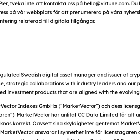
TP:er, tveka inte att kontakta oss på hello@virtune.com. D
ress på vår webbplats för att prenumerera på våra nyhet
ing relaterad till digitala tillgångar.
 regulated Swedish digital asset manager and issuer of c
 strategic collaborations with industry leaders and our 
ted investment products that are aligned with the evolvin
Vector Indexes GmbH:s ("MarketVector") och dess licensg
aren"). MarketVector har anlitat CC Data Limited för att
eräknas korrekt. Oavsett sina skyldigheter gentemot Market
 MarketVector ansvarar i synnerhet inte för licenstagaren 