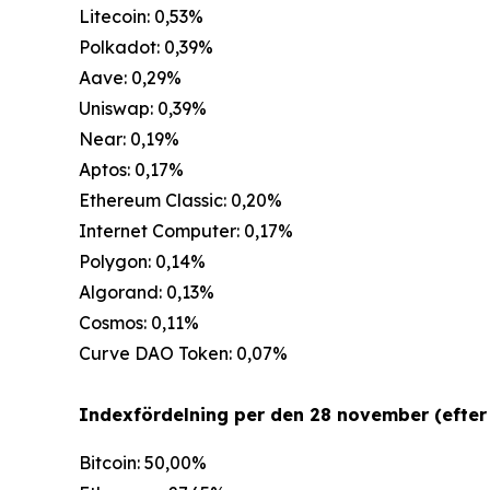
Litecoin: 0,53%
Polkadot: 0,39%
Aave: 0,29%
Uniswap: 0,39%
Near: 0,19%
Aptos: 0,17%
Ethereum Classic: 0,20%
Internet Computer: 0,17%
Polygon: 0,14%
Algorand: 0,13%
Cosmos: 0,11%
Curve DAO Token: 0,07%
Indexfördelning per den 28 november (efter 
Bitcoin: 50,00%