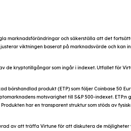
egla marknadsförändringar och säkerställa att det fortsät
justerar viktningen baserat på marknadsvärde och kan inne
v de krypto­tillgångar som ingår i indexet. Utfallet för 
ckad börshandlad produkt (ETP) som följer Coinbase 50 Eu
ryptomarknadens motsvarighet till S&P 500-indexet. ETP:n 
. Produkten har en transparent struktur som stöds av fysi
serad av att träffa Virtune för att diskutera de möjligheter