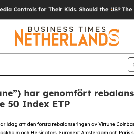
ls for Their Kids. Should the US?
The Pentagon I
tune”) har genomfört rebalan
se 50 Index ETP
ar idag att den första rebalanseringen av Virtune Coinba
ockholm och Helsingfors, Euronext Amsterdam och Paris s