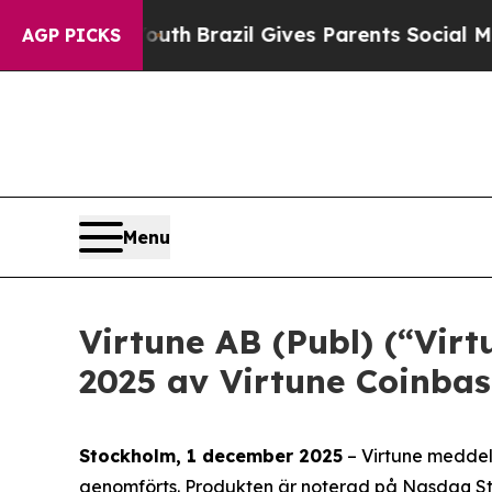
to Youth
Brazil Gives Parents Social Media Contro
AGP PICKS
Menu
Virtune AB (Publ) (“Vir
2025 av Virtune Coinba
Stockholm, 1 december 2025
– Virtune meddel
genomförts. Produkten är noterad på Nasdaq St