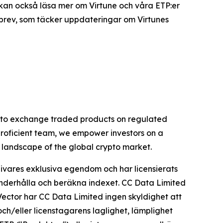
u kan också läsa mer om Virtune och våra ETP:er
sbrev, som täcker uppdateringar om Virtunes
rypto exchange traded products on regulated
proficient team, we empower investors on a
g landscape of the global crypto market.
ivares exklusiva egendom och har licensierats
 underhålla och beräkna indexet. CC Data Limited
Vector har CC Data Limited ingen skyldighet att
och/eller licenstagarens laglighet, lämplighet