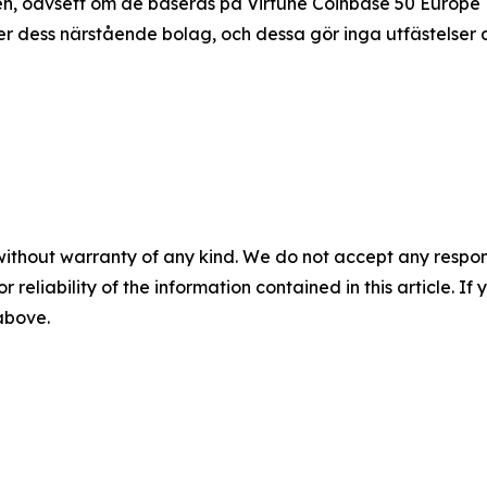
en, oavsett om de baseras på Virtune Coinbase 50 Europe E
ler dess närstående bolag, och dessa gör inga utfästelser
without warranty of any kind. We do not accept any responsib
r reliability of the information contained in this article. I
 above.