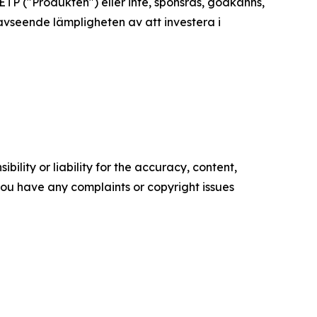
TP ("Produkten") eller inte, sponsras, godkänns,
 avseende lämpligheten av att investera i
ility or liability for the accuracy, content,
f you have any complaints or copyright issues