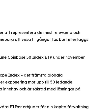
ter att representera de mest relevanta och
bära att vissa tillgångar tas bort eller läggs
Virtune Coinbase 50 Index ETP under november
rope Index – det främsta globala
ger exponering mot upp till 50 ledande
ska innehav och är säkrad med lösningar på
 våra ETP:er erbjuder för din kapitalförvaltning